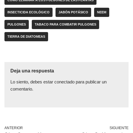
CÓMO ELIMINAR A LOS PULGONES DE LAS PLANTAS
INSECTICIDA ECOLÓGICO
JABÓN POTÁSICO
NEEM
PULGONES
TABACO PARA COMBATIR PULGONES
TIERRA DE DIATOMEAS
Deja una respuesta
Lo siento, debes estar
conectado
para publicar un
comentario.
ANTERIOR
SIGUIENTE