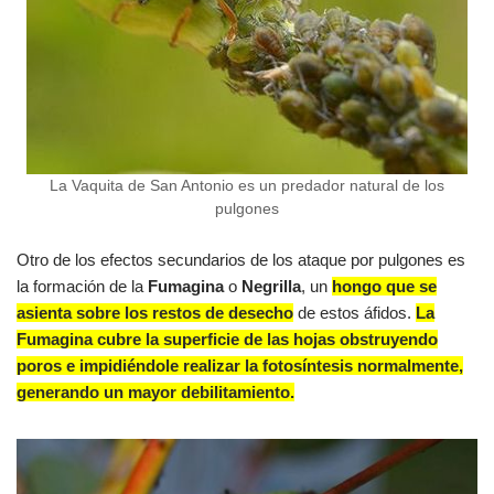
La Vaquita de San Antonio es un predador natural de los
pulgones
Otro de los efectos secundarios de los ataque por pulgones es
la formación de la
Fumagina
o
Negrilla
, un
hongo que se
asienta sobre los restos de desecho
de estos áfidos.
La
Fumagina cubre la superficie de las hojas obstruyendo
poros e impidiéndole realizar la fotosíntesis normalmente,
generando un mayor debilitamiento.