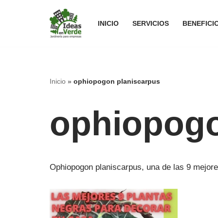
INICIO
SERVICIOS
BENEFICI
Saltar
al
contenido
Inicio
»
ophiopogon planiscarpus
ophiopogo
Ophiopogon planiscarpus, una de las 9 mejores